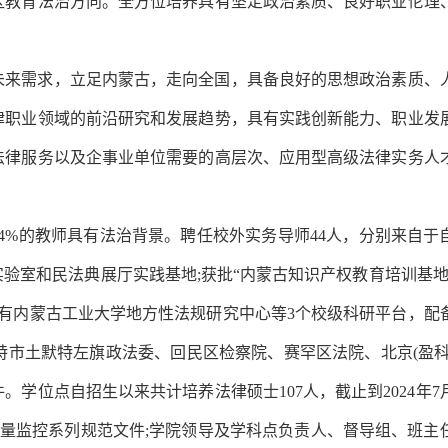
区教育法治方向。全方位培养具有坚定政治素质、良好职业伦理
未来需求，立足内蒙古，走向全国，具备良好的思想政治素质、
律职业领域的前沿研究和发展趋势，具有实践创新能力、职业发
法律服务以及企事业单位需要的高层次、应用型高级法律实务人
，64%的教师具有法治背景。聘任校外实务导师44人，分别来自于
验室和民法典展厅实践基地;获批“内蒙古知识产权教育培训基地
:有内蒙古工业大学地方性法规研究中心等3个校级科研平台，配
市土默特左旗政法委、回民区检察院、赛罕区法院、北京(盈科
学位点自招生以来共计培养法律硕士107人，截止到2024年7
等质量监控系列规范文件;学院领导及学科点负责人、督导组、班主