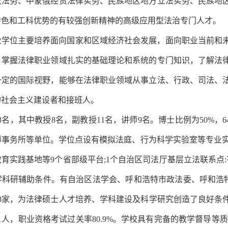
权法务、中蒙俄经贸法律实务、民族地区地方立法实务、民族地
特色和工科优势的有较强创新精神的高级应用型法治专门人才。
业学位主要培养面向国家和区域经济社会发展，面向职业当前和
，掌握法律职业领域扎实的基础理论和系统的专门知识，了解法
一定的国际视野，能够在法律职业领域从事立法、行政、司法、
的社会主义建设者和接班人。
28名，其中教授8名，副教授11名，讲师9名。博士比例为50%
事务所等单位。学位点设有模拟法庭、行为科学实验室等专业实
育实践基地等9个省部级平台;1个自治区司法厅基层立法联系点
学科研辅助条件。有自治区法学会、呼和浩特市政法委、呼和浩特
8家，为法律硕士人才培养、学科建设及科学研究创造了良好条件。
21人，职业资格考试过关率80.9%。学校具有完备的教学督导